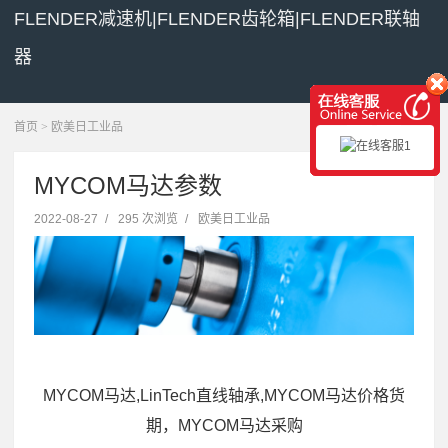
FLENDER减速机|FLENDER齿轮箱|FLENDER联轴
器
展开菜单
首页
>
欧美日工业品
MYCOM马达参数
2022-08-27
/
295 次浏览
/
欧美日工业品
MYCOM马达,LinTech直线轴承,MYCOM马达价格货
期，MYCOM马达采购